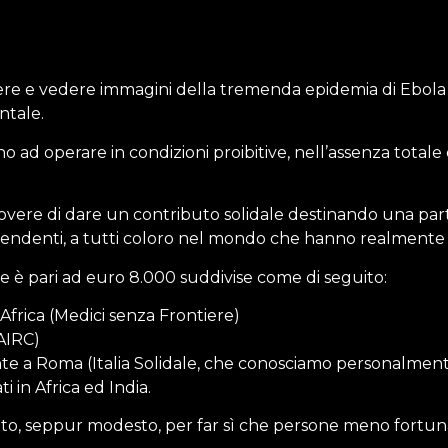
re e vedere immagini della tremenda epidemia di Ebola
ntale.
vano ad operare in condizioni proibitive, nell’assenza totale
 dovere di dare un contributo solidale destinando una pa
 dipendenti, a tutti coloro nel mondo che hanno realmente 
e è pari ad euro 8.000 suddivise come di seguito:
Africa (Medici senza Frontiere)
(AIRC)
te a Roma (Italia Solidale, che conosciamo personalment
i in Africa ed India.
uto, seppur modesto, per far sì che persone meno fortu