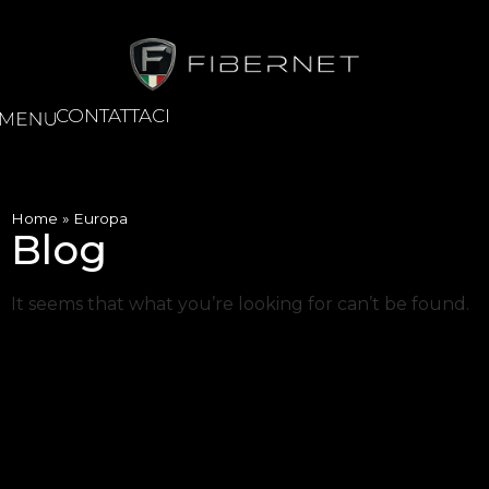
CONTATTACI
Home
»
Europa
Blog
It seems that what you’re looking for can’t be found.