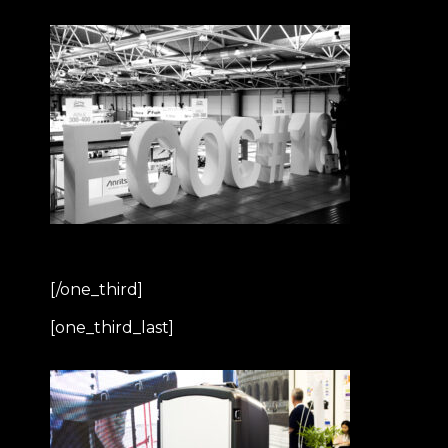
[/one_third]
[one_third_last]