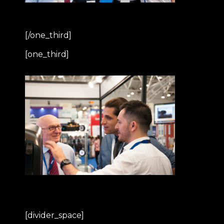
[/one_third]
[one_third]
[divider_space]