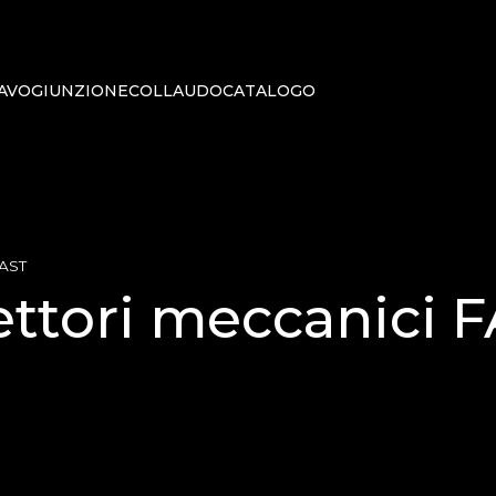
AVO
GIUNZIONE
COLLAUDO
CATALOGO
FAST
ttori meccanici 