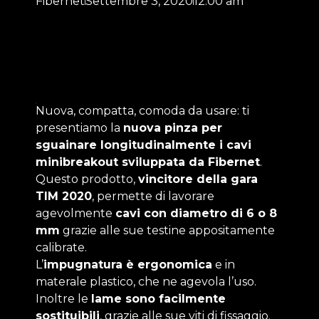
Fibernet
Settembre 3, 2020
12:00 am
Nuova, compatta, comoda da usare: ti
presentiamo la
nuova pinza per
sguainare longitudinalmente i cavi
minibreakout sviluppata da Fibernet
.
Questo prodotto,
vincitore della gara
TIM 2020
, permette di lavorare
agevolmente
cavi con diametro di 6 o 8
mm
grazie alle sue testine appositamente
calibrate.
L’
impugnatura è ergonomica
e in
materale plastico, che ne agevola l’uso.
Inoltre le
lame sono facilmente
sostituibili
, grazie alle sue viti di fissaggio.