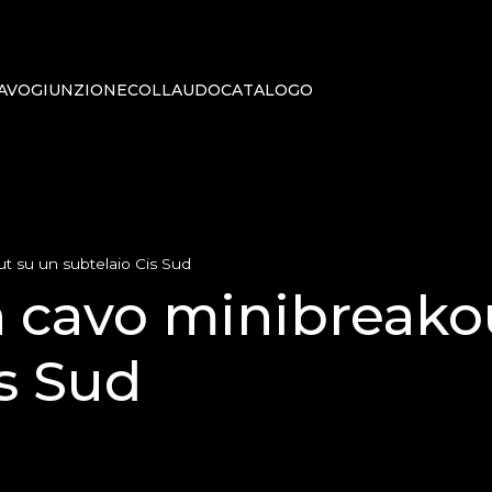
AVO
GIUNZIONE
COLLAUDO
CATALOGO
ut su un subtelaio Cis Sud
un cavo minibreako
is Sud