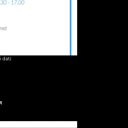
 dati:
t