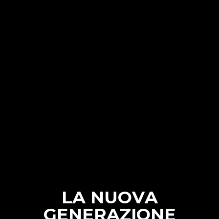
L
A
N
U
O
V
A
G
E
N
E
R
A
Z
I
O
N
E