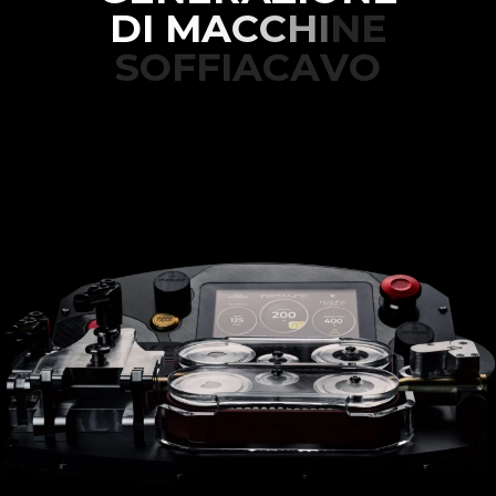
D
I
M
A
C
C
H
I
N
E
S
O
F
F
I
A
C
A
V
O