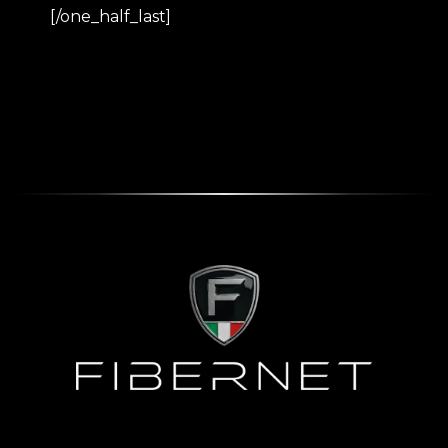
[/one_half_last]